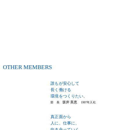
17:00
退社
退社後は家で勉強。
税理士試験合格に向けて頑張ります。
OTHER MEMBERS
誰もが安心して
長く働ける
環境をつくりたい。
坂井 美恵
部 長
1997年入社
真正面から
人に、仕事に、
向き合っていく。