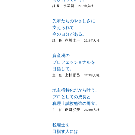
照屋 聡
課 ⻑
2014年入社
先輩たちのやさしさに
支えられて
今の自分がある。
赤川 圭一
課 長
2014年入社
資産税の
プロフェッショナルを
目指して。
上村 朋己
主 任
2021年入社
地主様特化だから叶う、
プロとしての成長と
税理士試験勉強の両立。
正岡 弘夢
主 任
2024年入社
税理士を
目指す人には