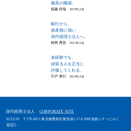
最高の職場。
稲越 尚哉
2019年入社
銀行から、
資産税に強い
深代税理士法人へ。
村岡 秀吾
2021年入社
未経験でも、
頑張る人を正当に
評価してくれる。
宍戸 孝行
2023年入社
深代税理士法人
CORPORATE SITE
ACCESS
〒170-0013 東京都豊島区東池袋1-17-8 NBF池袋シティビル (
MAP
)